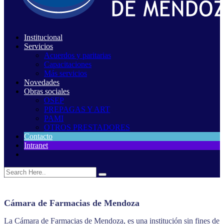
Institucional
Servicios
Acuerdos y paritarias
Capacitaciones
Más servicios
Novedades
Obras sociales
OSEP
PREPAGAS Y ART
PAMI
OTROS PRESTADORES
Contacto
Intranet
Cámara de Farmacias de Mendoza
La Cámara de Farmacias de Mendoza, es una institución sin fines de