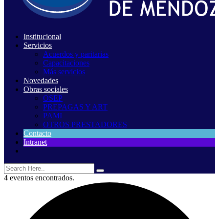
Institucional
Servicios
Acuerdos y paritarias
Capacitaciones
Más servicios
Novedades
Obras sociales
OSEP
PREPAGAS Y ART
PAMI
OTROS PRESTADORES
Contacto
Intranet
4 eventos encontrados.