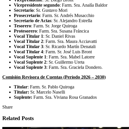
Vicepresidente segundo
: Farm. Sra. Analía Baldor
Secretario
: Sr. Gustavo Mori
Prosecretario
: Farm. Sr. Andrés Musacchio
Secretario de Actas
: Sr. Alejandro Estrella
Tesorero
: Farm. Sr. Jorge Quiroga
Protesorero
: Farm. Sra. Susana Fráncica
Vocal Titular 1
: Sr. Daniel Rivas
Vocal Titular 2
: Farm. Sra. Maura Acciavatti
Vocal Titular 3
: Sr. Ricardo Martín Denatali
Vocal Titular 4
: Farm. Sr. José Luis Bront
Vocal Suplente 1
: Farm. Sra. Mabel Latorre
Vocal Suplente 2
: Sr. Guillermo Ureta
Vocal Suplente 3
: Farm. Sra. Graciela Dondero.
Comisión Revisora de Cuentas (Período 2026 – 2030)
Titular
: Farm. Sr. Pablo Quiroga
Titular:
Sr. Marcelo Naselli
Suplente:
Farm. Sra. Viviana Rosa Granados
Share
Related Posts