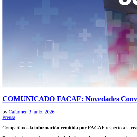
COMUNICADO FACAF: Novedades Conve
by
Cafarmen
3 junio, 2026
Prensa
Compartimos la
información remitida por FACAF
respecto a la
re